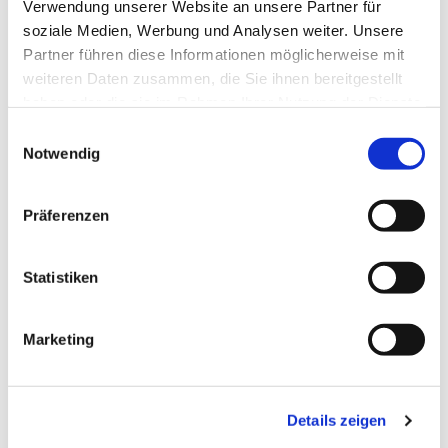
Verwendung unserer Website an unsere Partner für
soziale Medien, Werbung und Analysen weiter. Unsere
Partner führen diese Informationen möglicherweise mit
weiteren Daten zusammen, die Sie ihnen bereitgestellt
haben oder die sie im Rahmen Ihrer Nutzung der Dienste
gesammelt haben.
Einwilligungsauswahl
Notwendig
Präferenzen
Statistiken
Frauen
Marketing
Lorem ipsum dolor sit amet, consectetur
adipiscing elit. Proin convallis quis ligula quis
Details zeigen
sagittis. Nullam a diam ut massa tincidunt