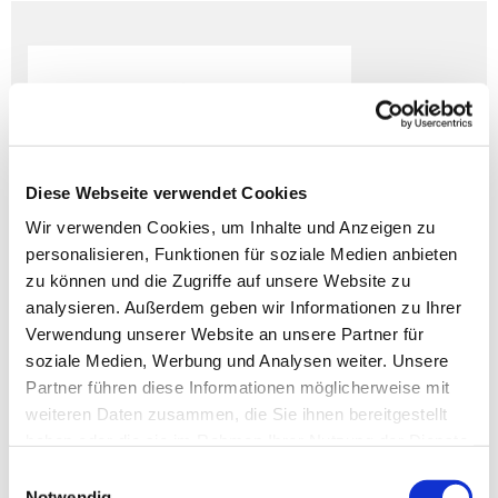
Diese Webseite verwendet Cookies
Wir verwenden Cookies, um Inhalte und Anzeigen zu
personalisieren, Funktionen für soziale Medien anbieten
zu können und die Zugriffe auf unsere Website zu
analysieren. Außerdem geben wir Informationen zu Ihrer
Verwendung unserer Website an unsere Partner für
soziale Medien, Werbung und Analysen weiter. Unsere
Partner führen diese Informationen möglicherweise mit
Janet Hansen
weiteren Daten zusammen, die Sie ihnen bereitgestellt
Title
haben oder die sie im Rahmen Ihrer Nutzung der Dienste
gesammelt haben.
email@email.com

Einwilligungsauswahl
Notwendig