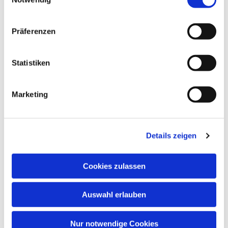
80808080

Präferenzen
Statistiken
Marketing
Details zeigen
Cookies zulassen
Richard Hansen
Auswahl erlauben
Title
email@email.com

Nur notwendige Cookies