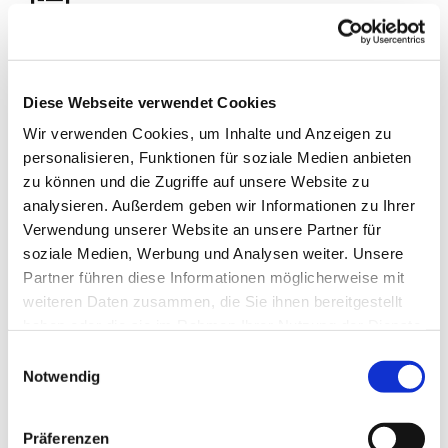
Weitere Infos zur Kommunion
Diese Webseite verwendet Cookies
Gern können Sie und Ihr Kind sich weiter
Wir verwenden Cookies, um Inhalte und Anzeigen zu
informieren auf den folgenden Seiten von
personalisieren, Funktionen für soziale Medien anbieten
katholisch.de.
zu können und die Zugriffe auf unsere Website zu
analysieren. Außerdem geben wir Informationen zu Ihrer
Katholisch.de
Verwendung unserer Website an unsere Partner für
soziale Medien, Werbung und Analysen weiter. Unsere
Partner führen diese Informationen möglicherweise mit
weiteren Daten zusammen, die Sie ihnen bereitgestellt
haben oder die sie im Rahmen Ihrer Nutzung der Dienste
gesammelt haben.
Einwilligungsauswahl
Notwendig
Präferenzen