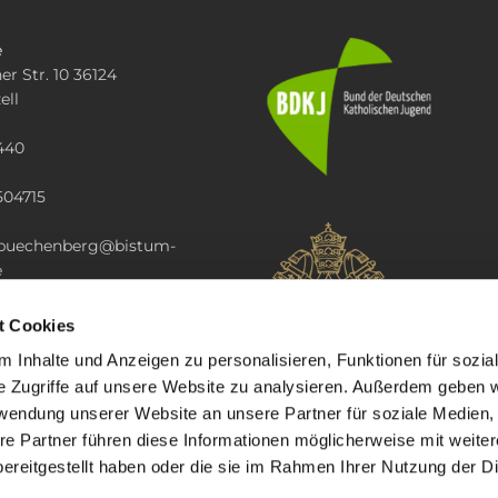
e
er Str. 10 36124
ell
440
504715
i.buechenberg@bistum-
e
t Cookies
 Inhalte und Anzeigen zu personalisieren, Funktionen für sozia
e Zugriffe auf unsere Website zu analysieren. Außerdem geben w
rwendung unserer Website an unsere Partner für soziale Medien
re Partner führen diese Informationen möglicherweise mit weite
ereitgestellt haben oder die sie im Rahmen Ihrer Nutzung der D
ChurchDesk-Login