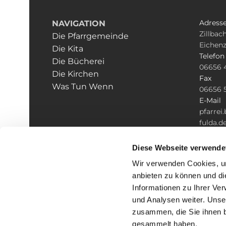
Adress
NAVIGATION
Zillbach
Die Pfarrgemeinde
Eichenz
Die Kita
Telefon
Die Bücherei
06656 
Die Kirchen
Fax
Was Tun Wenn
06656 
E-Mail
pfarre
fulda.d
Diese Webseite verwende
Wir verwenden Cookies, um
anbieten zu können und di
Informationen zu Ihrer Ve
und Analysen weiter. Unse
zusammen, die Sie ihnen b
gesammelt haben.