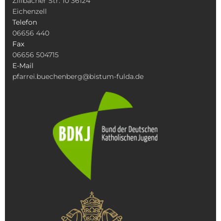
Zillbacher Str. 10 36124
Eichenzell
Telefon
06656 440
Fax
06656 504715
E-Mail
pfarrei.buechenberg@bistum-fulda.de