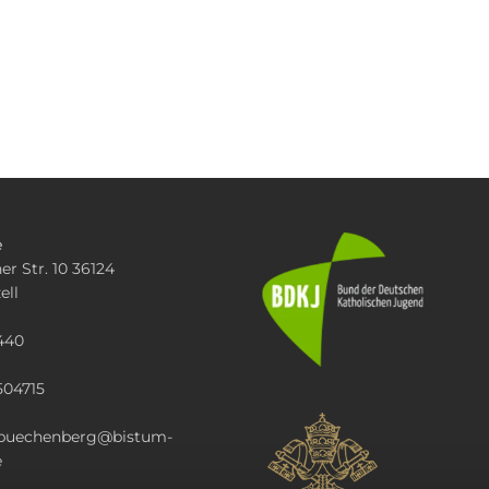
e
er Str. 10 36124
ell
440
504715
i.buechenberg@bistum-
e