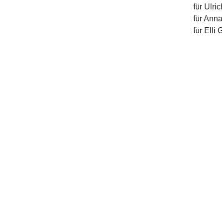
für Ulri
für Ann
für Elli