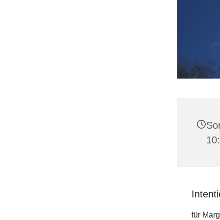
Son
10
Intent
für Mar