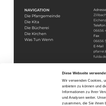
Adress
NAVIGATION
Zillbach
Die Pfarrgemeinde
Eichenz
Die Kita
Telefon
Die Bücherei
06656 
Die Kirchen
Fax
Was Tun Wenn
06656 
E-Mail
pfarre
fulda.d
Diese Webseite verwende
Wir verwenden Cookies, um
anbieten zu können und di
Informationen zu Ihrer Ve
und Analysen weiter. Unse
zusammen, die Sie ihnen b
I