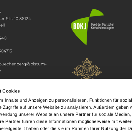
e
er Str. 10 36124
ell
440
504715
i.buechenberg@bistum-
e
t Cookies
 Inhalte und Anzeigen zu personalisieren, Funktionen für sozia
e Zugriffe auf unsere Website zu analysieren. Außerdem geben w
rwendung unserer Website an unsere Partner für soziale Medien
re Partner führen diese Informationen möglicherweise mit weite
ereitgestellt haben oder die sie im Rahmen Ihrer Nutzung der D
mpressum
Datenschutzerklärung
ChurchDesk-Lo