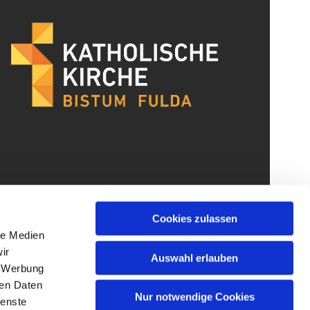
Cookies zulassen
le Medien
ir
Auswahl erlauben
, Werbung
ren Daten
Nur notwendige Cookies
ienste
gin