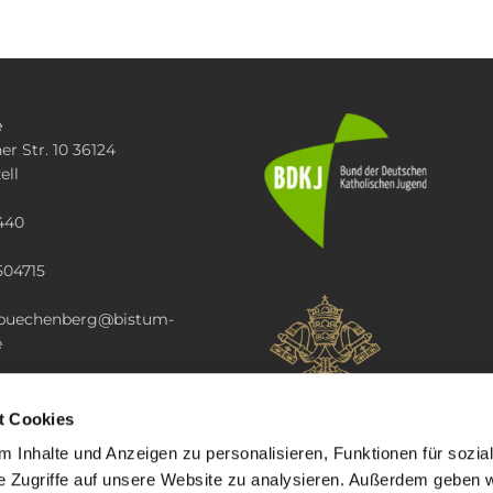
e
er Str. 10 36124
ell
440
504715
i.buechenberg@bistum-
e
t Cookies
 Inhalte und Anzeigen zu personalisieren, Funktionen für sozia
e Zugriffe auf unsere Website zu analysieren. Außerdem geben w