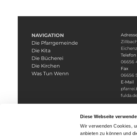
Adress
NAVIGATION
Zillbach
Die Pfarrgemeinde
Eichenz
Die Kita
Telefon
Die Bücherei
06656 
Die Kirchen
Fax
Was Tun Wenn
06656 
E-Mail
pfarre
fulda.d
Diese Webseite verwende
Wir verwenden Cookies, um
anbieten zu können und di