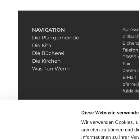
Adress
NAVIGATION
Zillbach
Die Pfarrgemeinde
Eichenz
Die Kita
Telefon
Die Bücherei
06656 
Die Kirchen
Fax
Was Tun Wenn
06656 
E-Mail
pfarre
fulda.d
Diese Webseite verwende
Wir verwenden Cookies, um
anbieten zu können und di
Informationen zu Ihrer Ve