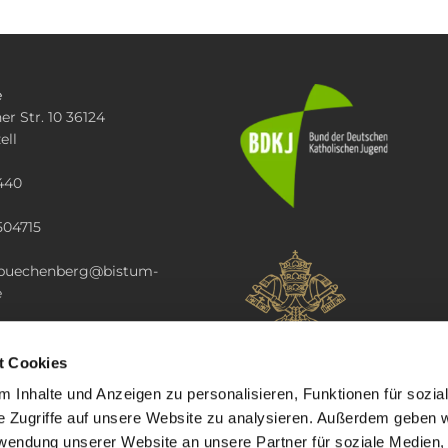
e
er Str. 10 36124
ell
440
504715
i.buechenberg@bistum-
e
t Cookies
 Inhalte und Anzeigen zu personalisieren, Funktionen für sozia
e Zugriffe auf unsere Website zu analysieren. Außerdem geben w
rwendung unserer Website an unsere Partner für soziale Medien